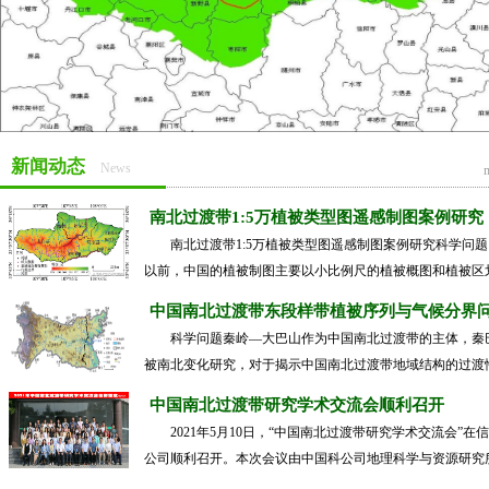
新闻动态
News
m
南北过渡带1:5万植被类型图遥感制图案例研究
南北过渡带1:5万植被类型图遥感制图案例研究科学问题1
以前，中国的植被制图主要以小比例尺的植被概图和植被区划图
中国南北过渡带东段样带植被序列与气候分界
科学问题秦岭—大巴山作为中国南北过渡带的主体，秦
被南北变化研究，对于揭示中国南北过渡带地域结构的过渡性、
中国南北过渡带研究学术交流会顺利召开
2021年5月10日，“中国南北过渡带研究学术交流会”在
公司顺利召开。本次会议由中国科公司地理科学与资源研究所主