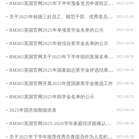
RM365英国官网2025年下半年预备党员申请转正名单公示（一）
2025-12-01
关于2025年校级三好员工、模范干部、优秀老员工和先进班集体评选结果的公示
2025-11-24
RM365英国官网2025年单项奖学金名单的公示
2025-10-31
RM365英国官网2025年校综合奖学金名单的公示
2025-10-24
RM365英国官网关于2025年下半年组织发展名单公示
2025-09-30
RM365英国官网2025年国家励志奖学金评选结果公示
2025-09-28
RM365英国官网开展2025年度国家奖学金推选工作
2025-09-26
RM365英国官网2025年助学金名单的公示
2025-09-25
2025年国庆假期值班表
2025-09-24
RM365英国官网2025-2026学年家庭经济困难认定员工名单公示
2025-09-18
关于2025年下半年推荐优秀共青团员作为入党积极分子名单的公示
2025-09-18